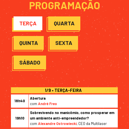
PROGRAMAÇÃO
TERÇA
QUARTA
QUINTA
SEXTA
SÁBADO
1/9 • TERÇA-FEIRA
Abertura
18h40
com
André Freo
Sobrevivendo no manicômio, como prosperar em
19h10
um ambiente anti-empreendedor?
com
Alexandre Ostrowiecki
, CEO da Multilaser