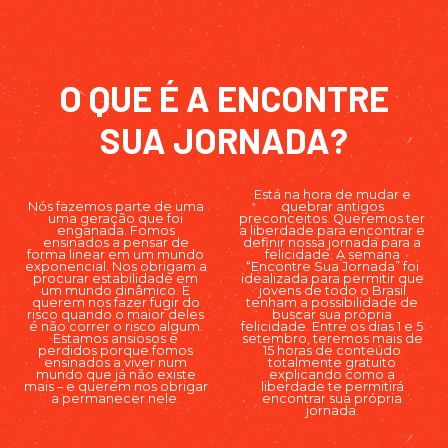
O QUE É A ENCONTRE
SUA JORNADA?
Está na hora de mudar e
Nós fazemos parte de uma
quebrar antigos
uma geração que foi
preconceitos. Queremos ter
enganada. Fomos
a liberdade para encontrar e
ensinados a pensar de
definir nossa jornada para a
forma linear em um mundo
felicidade. A semana
exponencial. Nos obrigam a
“Encontre Sua Jornada” foi
procurar estabilidade em
idealizada para permitir que
um mundo dinâmico. E
jovens de todo o Brasil
querem nos fazer fugir do
tenham a possibilidade de
risco quando o maior deles
buscar sua própria
é não correr o risco algum.
felicidade. Entre os dias 1 e 5
Estamos ansiosos e
setembro, teremos mais de
perdidos porque fomos
15 horas de conteúdo
ensinados a viver num
totalmente gratuito
mundo que já não existe
explicando como a
mais – e querem nos obrigar
liberdade te permitirá
a permanecer nele.
encontrar sua própria
jornada.